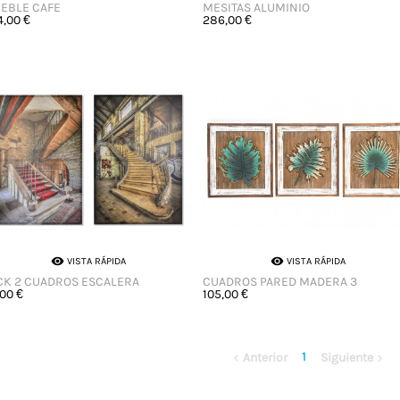
EBLE CAFE
MESITAS ALUMINIO
4,00 €
286,00 €


VISTA RÁPIDA
VISTA RÁPIDA
CK 2 CUADROS ESCALERA
CUADROS PARED MADERA 3
,00 €
105,00 €
1
Anterior
Siguiente

