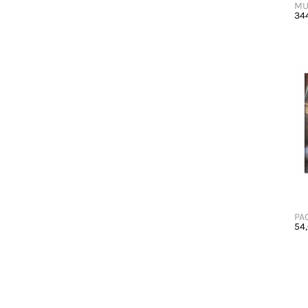
MU
34
PA
54