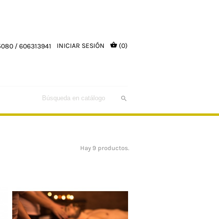

INICIAR SESIÓN
(0)
080 / 606313941

Hay 9 productos.