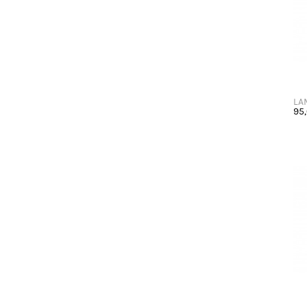
LA
95